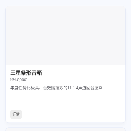
三星条形音箱
HW-Q990C
年度性价比极高、音效贼拉妙的11.1.4声道回音壁🥁
详情