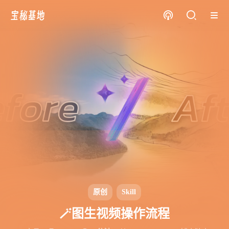
宝秘基地
原创
Skill
🪄图生视频操作流程