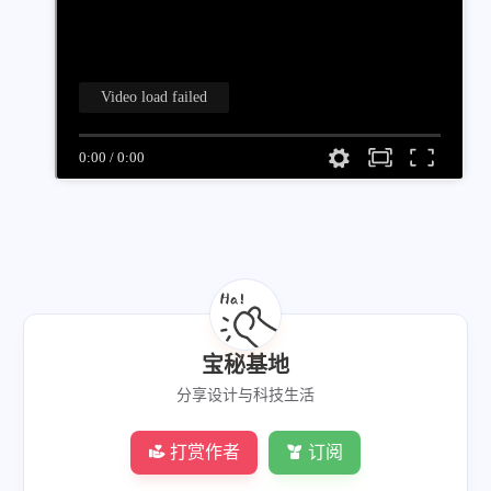
宝秘基地
分享设计与科技生活
打赏作者
订阅