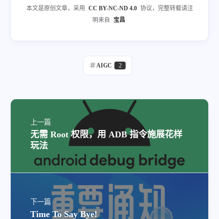
本文是原创文章，采用
CC BY-NC-ND 4.0
协议，完整转载请注
明来自
宝昌
AIGC
2
上一篇
无需 Root 权限，用 ADB 指令施展花样
玩法
下一篇
Time To Say Bye!