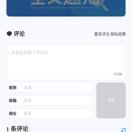
评论
匿名评论
隐私政策
0/500
昵称
邮箱
发送
网址
1
条评论